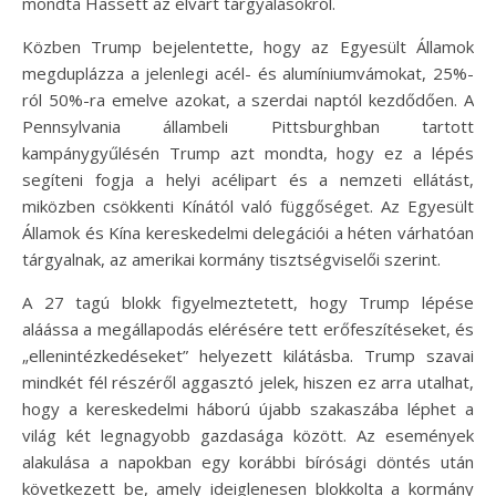
mondta Hassett az elvárt tárgyalásokról.
Közben Trump bejelentette, hogy az Egyesült Államok
megduplázza a jelenlegi acél- és alumíniumvámokat, 25%-
ról 50%-ra emelve azokat, a szerdai naptól kezdődően. A
Pennsylvania állambeli Pittsburghban tartott
kampánygyűlésén Trump azt mondta, hogy ez a lépés
segíteni fogja a helyi acélipart és a nemzeti ellátást,
miközben csökkenti Kínától való függőséget. Az Egyesült
Államok és Kína kereskedelmi delegációi a héten várhatóan
tárgyalnak, az amerikai kormány tisztségviselői szerint.
A 27 tagú blokk figyelmeztetett, hogy Trump lépése
aláássa a megállapodás elérésére tett erőfeszítéseket, és
„ellenintézkedéseket” helyezett kilátásba. Trump szavai
mindkét fél részéről aggasztó jelek, hiszen ez arra utalhat,
hogy a kereskedelmi háború újabb szakaszába léphet a
világ két legnagyobb gazdasága között. Az események
alakulása a napokban egy korábbi bírósági döntés után
következett be, amely ideiglenesen blokkolta a kormány