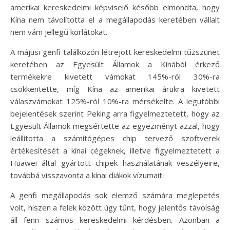
amerikai kereskedelmi képviselő később elmondta, hogy
Kína nem távolította el a megállapodás keretében vállalt
nem vám jellegű korlátokat.
A májusi genfi találkozón létrejött kereskedelmi tűzszünet
keretében az Egyesült Államok a Kínából érkező
termékekre kivetett vámokat 145%-ról 30%-ra
csökkentette, míg Kína az amerikai árukra kivetett
válaszvámokat 125%-ról 10%-ra mérsékelte. A legutóbbi
bejelentések szerint Peking arra figyelmeztetett, hogy az
Egyesült Államok megsértette az egyezményt azzal, hogy
leállította a számítógépes chip tervező szoftverek
értékesítését a kínai cégeknek, illetve figyelmeztetett a
Huawei által gyártott chipek használatának veszélyeire,
továbbá visszavonta a kínai diákok vízumait.
A genfi megállapodás sok elemző számára meglepetés
volt, hiszen a felek között úgy tűnt, hogy jelentős távolság
áll fenn számos kereskedelmi kérdésben. Azonban a