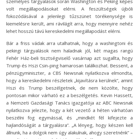
személyes tárgyalások során Washington és Peking képes
volt megállapodásokat elérni. A feszültségek újbóli
fokozódásával a jelenlegi tűzszünet törékenysége is
kiemelésre került, ami rávilágít arra, hogy mennyire nehéz
lehet hosszú távú kereskedelmi megállapodást elérni.
Bár a friss vádak arra utalhatnak, hogy a washingtoni és
pekingi tárgyalások nem haladnak jól, két magas rangú
Fehér Ház-beli tisztségviselő vasárnap azt sugallta, hogy
Trump és Hszi Csin-ping hamarosan találkozhat. Bessent, a
pénzügyminiszter, a CBS Newsnak nyilatkozva elmondta,
hogy a kereskedelmi részletek „kijavításra kerülnek”, amint
Hszi és Trump beszélgetnek, de nem közölte, hogy
pontosan mikor várható ez a beszélgetés. Kevin Hassett,
a Nemzeti Gazdasági Tanács igazgatója az ABC Newsnak
nyilatkozva jelezte, hogy a két vezető a héten várhatóan
beszélni fog egymással, és „mindkét fél kifejezte a
hajlandóságát a tárgyalásra”. „A lényeg, hogy készen kell
állnunk, ha a dolgok nem úgy alakulnak, ahogy szeretnénk” –