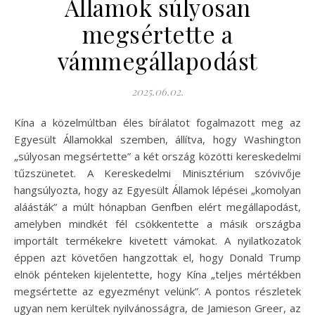
Államok súlyosan
megsértette a
vámmegállapodást
2025.06.02.
Kína a közelmúltban éles bírálatot fogalmazott meg az
Egyesült Államokkal szemben, állítva, hogy Washington
„súlyosan megsértette” a két ország közötti kereskedelmi
tűzszünetet. A Kereskedelmi Minisztérium szóvivője
hangsúlyozta, hogy az Egyesült Államok lépései „komolyan
aláásták” a múlt hónapban Genfben elért megállapodást,
amelyben mindkét fél csökkentette a másik országba
importált termékekre kivetett vámokat. A nyilatkozatok
éppen azt követően hangzottak el, hogy Donald Trump
elnök pénteken kijelentette, hogy Kína „teljes mértékben
megsértette az egyezményt velünk”. A pontos részletek
ugyan nem kerültek nyilvánosságra, de Jamieson Greer, az