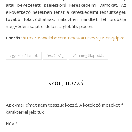
által bevezetett széleskörű kereskedelmi vámokat. Az
elkövetkező hetekben tehát a kereskedelmi feszültségek
tovább fokozódhatnak, miközben mindkét fél próbálja
megvédeni saját érdekeit a globális piacon.
Forrás:
https://www.bbc.com/news/articles/cj09dnzjdpzo
egyesült államok
feszültség
vámmegállapodás
SZÓLJ HOZZÁ
Az e-mail címet nem tesszük közzé.
A kötelező mezőket
*
karakterrel jelöltük
Név
*