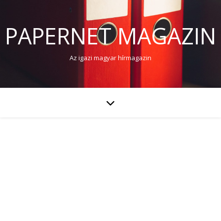
PAPERNET MAGAZIN
Az igazi magyar hírmagazin