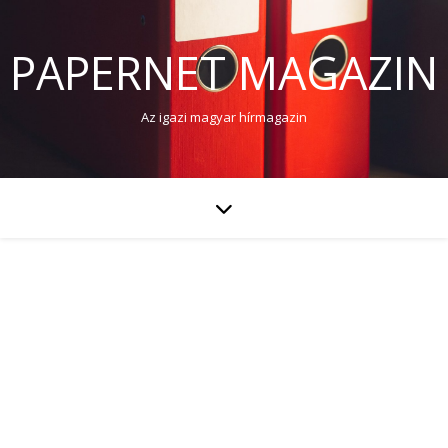
PAPERNET MAGAZIN
Az igazi magyar hírmagazin