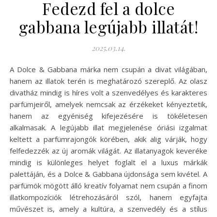
Fedezd fel a dolce
gabbana legújabb illatát!
2025.03.14.
A Dolce & Gabbana márka nem csupán a divat világában,
hanem az illatok terén is meghatározó szereplő. Az olasz
divatház mindig is híres volt a szenvedélyes és karakteres
parfümjeiről, amelyek nemcsak az érzékeket kényeztetik,
hanem az egyéniség kifejezésére is tökéletesen
alkalmasak. A legújabb illat megjelenése óriási izgalmat
keltett a parfümrajongók körében, akik alig várják, hogy
felfedezzék az új aromák világát. Az illatanyagok keveréke
mindig is különleges helyet foglalt el a luxus márkák
palettáján, és a Dolce & Gabbana újdonsága sem kivétel. A
parfümök mögött álló kreatív folyamat nem csupán a finom
illatkompozíciók létrehozásáról szól, hanem egyfajta
művészet is, amely a kultúra, a szenvedély és a stílus