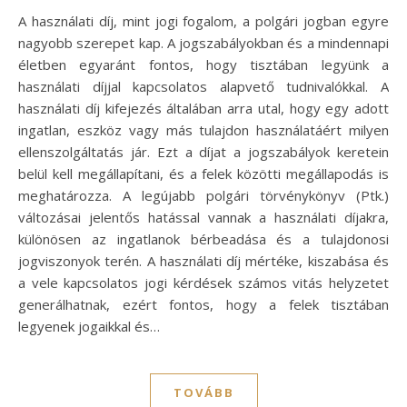
A használati díj, mint jogi fogalom, a polgári jogban egyre
nagyobb szerepet kap. A jogszabályokban és a mindennapi
életben egyaránt fontos, hogy tisztában legyünk a
használati díjjal kapcsolatos alapvető tudnivalókkal. A
használati díj kifejezés általában arra utal, hogy egy adott
ingatlan, eszköz vagy más tulajdon használatáért milyen
ellenszolgáltatás jár. Ezt a díjat a jogszabályok keretein
belül kell megállapítani, és a felek közötti megállapodás is
meghatározza. A legújabb polgári törvénykönyv (Ptk.)
változásai jelentős hatással vannak a használati díjakra,
különösen az ingatlanok bérbeadása és a tulajdonosi
jogviszonyok terén. A használati díj mértéke, kiszabása és
a vele kapcsolatos jogi kérdések számos vitás helyzetet
generálhatnak, ezért fontos, hogy a felek tisztában
legyenek jogaikkal és…
TOVÁBB