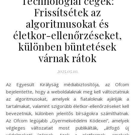
Technológiai cégek:
Frissítsétek az
algoritmusokat és
életkor-ellenőrzéseket,
különben büntetések
várnak rátok
2025.05.10.
Az Egyesült Királyság médiabiztosítója, az Ofcom
bejelentette, hogy a weboldalaknak meg kell változtatniuk
az algoritmusokat, amelyek a fiataloknak ajánlják a
tartalmakat, valamint szigorúbb életkor-ellenőrzéseket kell
bevezetniük, különben jelentős bírságokra számíthatnak.
Az Ofcom legújabb „Gyermekvédelmi Kódexei”, amelyek
végleges változatait most publikálták, „átfogó új
védelmeket” ígérnek. Azok a platformok, amelyek