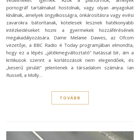
pornográf tartalmakat hostolnak, vagy olyan anyagokat
kínálnak, amelyek öngyilkosságra, önkárosításra vagy evési
zavarokra bátorítanak, kötelesek lesznek hatékonyabb
intézkedéseket hozni a gyermekek hozzáférésének
megakadályozására. Dame Melanie Dawes, az Ofcom
vezetője, a BBC Radio 4 Today programjában elmondta,
hogy ez a lépés „játékmegváltoztató” hatással bír, ám a
kritikusok szerint a korlátozások nem elegendőek, és
„keserű pirulát” jelentenek a társadalom számára. Ian
Russell, a Molly…
TOVÁBB