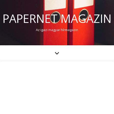
PAPERNET MAGAZIN
Az igazi magyar hírmagazin