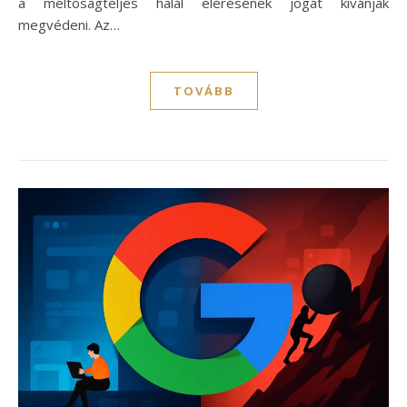
a méltóságteljes halál elérésének jogát kívánják
megvédeni. Az…
TOVÁBB