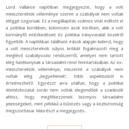
Lord Vallance naplóiban megjegyezte, hogy a volt
miniszterelnök véleménye szerint a szabályok nem voltak
eléggé szigorúak. Ez a megállapítás számos vitát indított el
a politikai körökben, különösen azok körében, akik a volt
kormányfő intézkedéseit és politikai irányvonalát közelről
figyelték. A naplókban található írások alapján kiderül, hogy
a volt miniszterelnök súlyos kritikát fogalmazott meg a
meglévő szabályozási rendszerről, amelyet nem tartott
elég hatékonynak a társadalmi rend fenntartásában. Az ex-
miniszterelnök véleménye, miszerint a szabályok nem
voltak elég „kegyetlenek”, több aspektusból is
értelmezhető. Egyrészt arra utalhat, hogy a politikai
döntéshozatal során nem voltak elegendőek a szankciók
ahhoz, hogy megfékezzenek bizonyos társadalmi
jelenségeket, mint például a bűnözés vagy a közbiztonság
megszorításai. Másrészt a megjegyzés…