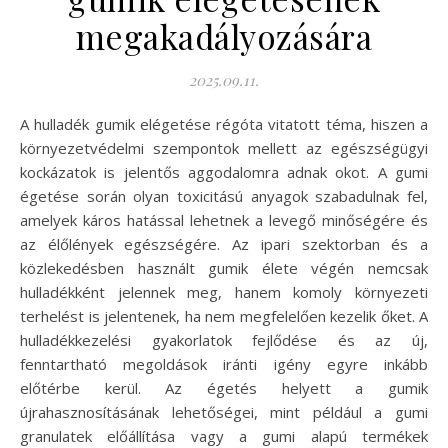
megakadályozására
2025.09.11.
A hulladék gumik elégetése régóta vitatott téma, hiszen a
környezetvédelmi szempontok mellett az egészségügyi
kockázatok is jelentős aggodalomra adnak okot. A gumi
égetése során olyan toxicitású anyagok szabadulnak fel,
amelyek káros hatással lehetnek a levegő minőségére és
az élőlények egészségére. Az ipari szektorban és a
közlekedésben használt gumik élete végén nemcsak
hulladékként jelennek meg, hanem komoly környezeti
terhelést is jelentenek, ha nem megfelelően kezelik őket. A
hulladékkezelési gyakorlatok fejlődése és az új,
fenntartható megoldások iránti igény egyre inkább
előtérbe kerül. Az égetés helyett a gumik
újrahasznosításának lehetőségei, mint például a gumi
granulatek előállítása vagy a gumi alapú termékek