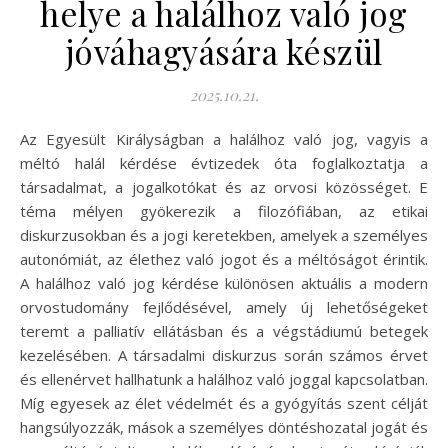
helye a halálhoz való jog
jóváhagyására készül
2025.10.21.
Az Egyesült Királyságban a halálhoz való jog, vagyis a
méltó halál kérdése évtizedek óta foglalkoztatja a
társadalmat, a jogalkotókat és az orvosi közösséget. E
téma mélyen gyökerezik a filozófiában, az etikai
diskurzusokban és a jogi keretekben, amelyek a személyes
autonómiát, az élethez való jogot és a méltóságot érintik.
A halálhoz való jog kérdése különösen aktuális a modern
orvostudomány fejlődésével, amely új lehetőségeket
teremt a palliatív ellátásban és a végstádiumú betegek
kezelésében. A társadalmi diskurzus során számos érvet
és ellenérvet hallhatunk a halálhoz való joggal kapcsolatban.
Míg egyesek az élet védelmét és a gyógyítás szent célját
hangsúlyozzák, mások a személyes döntéshozatal jogát és