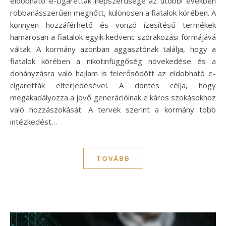
eldobható e-cigaretták népszerűsége az utóbbi években
robbanásszerűen megnőtt, különösen a fiatalok körében. A
könnyen hozzáférhető és vonzó ízesítésű termékek
hamarosan a fiatalok egyik kedvenc szórakozási formájává
váltak. A kormány azonban aggasztónak találja, hogy a
fiatalok körében a nikotinfüggőség növekedése és a
dohányzásra való hajlam is felerősödött az eldobható e-
cigaretták elterjedésével. A döntés célja, hogy
megakadályozza a jövő generációinak e káros szokásokhoz
való hozzászokását. A tervek szerint a kormány több
intézkedést…
TOVÁBB