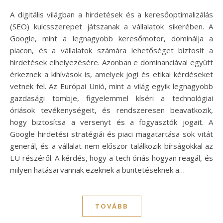
A digitális világban a hirdetések és a keresőoptimalizálás
(SEO) kulcsszerepet játszanak a vállalatok sikerében. A
Google, mint a legnagyobb keresőmotor, dominálja a
piacon, és a vállalatok számára lehetőséget biztosít a
hirdetések elhelyezésére. Azonban e dominanciával együtt
érkeznek a kihívások is, amelyek jogi és etikai kérdéseket
vetnek fel. Az Európai Unió, mint a világ egyik legnagyobb
gazdasági tömbje, figyelemmel kíséri a technológiai
óriások tevékenységeit, és rendszeresen beavatkozik,
hogy biztosítsa a versenyt és a fogyasztók jogait. A
Google hirdetési stratégiái és piaci magatartása sok vitát
generál, és a vállalat nem először találkozik bírságokkal az
EU részéről. A kérdés, hogy a tech óriás hogyan reagál, és
milyen hatásai vannak ezeknek a büntetéseknek a…
TOVÁBB