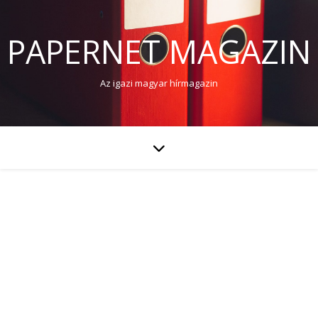
PAPERNET MAGAZIN
Az igazi magyar hírmagazin