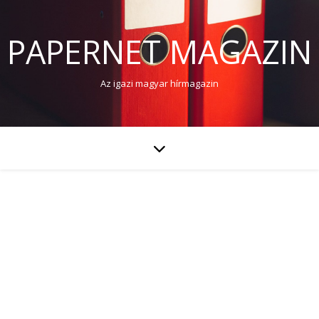
PAPERNET MAGAZIN
Az igazi magyar hírmagazin