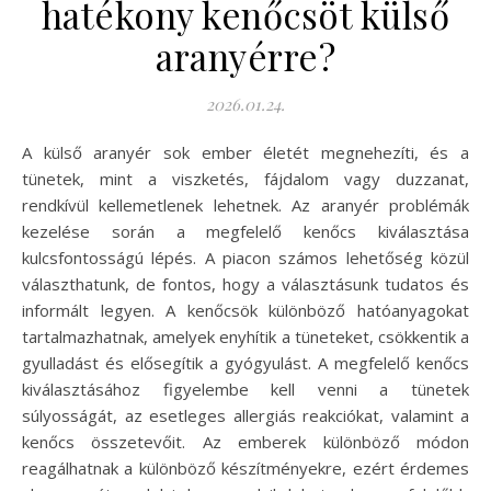
hatékony kenőcsöt külső
aranyérre?
2026.01.24.
A külső aranyér sok ember életét megnehezíti, és a
tünetek, mint a viszketés, fájdalom vagy duzzanat,
rendkívül kellemetlenek lehetnek. Az aranyér problémák
kezelése során a megfelelő kenőcs kiválasztása
kulcsfontosságú lépés. A piacon számos lehetőség közül
választhatunk, de fontos, hogy a választásunk tudatos és
informált legyen. A kenőcsök különböző hatóanyagokat
tartalmazhatnak, amelyek enyhítik a tüneteket, csökkentik a
gyulladást és elősegítik a gyógyulást. A megfelelő kenőcs
kiválasztásához figyelembe kell venni a tünetek
súlyosságát, az esetleges allergiás reakciókat, valamint a
kenőcs összetevőit. Az emberek különböző módon
reagálhatnak a különböző készítményekre, ezért érdemes