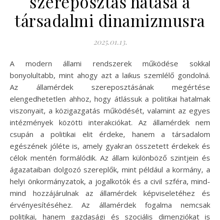
szereposztás hatása a
társadalmi dinamizmusra
2025.01.13.
A modern állami rendszerek működése sokkal
bonyolultabb, mint ahogy azt a laikus szemlélő gondolná.
Az államérdek szereposztásának megértése
elengedhetetlen ahhoz, hogy átlássuk a politikai hatalmak
viszonyait, a közigazgatás működését, valamint az egyes
intézmények közötti interakciókat. Az államérdek nem
csupán a politikai elit érdeke, hanem a társadalom
egészének jóléte is, amely gyakran összetett érdekek és
célok mentén formálódik. Az állam különböző szintjein és
ágazataiban dolgozó szereplők, mint például a kormány, a
helyi önkormányzatok, a jogalkotók és a civil szféra, mind-
mind hozzájárulnak az államérdek képviseletéhez és
érvényesítéséhez. Az államérdek fogalma nemcsak
politikai, hanem gazdasági és szociális dimenziókat is