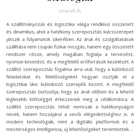
2024.08.26.
A szállítmányozás és logisztika világa rendkívül összetett
és dinamikus, ahol a hatékony szereposztás kulcsszerepet
játszik a folyamatok sikerében. Az áruk és szolgáltatások
szállítása nem csupán fizikai mozgás, hanem egy összetett
rendszer része, amely magában foglalja a tervezést,
nyomon követést, és a megfelelő erőforrások kezelését. A
szállító szereposztás fogalma arra utal, hogy a különböző
feladatokat és felelősségeket hogyan osztják el a
logisztikai lánc különböző szereplői között. A megfelelő
szereposztás biztosítja, hogy az áruk időben és a lehető
legkisebb költséggel érkezzenek meg a célállomásra. A
szállító szereposztás tehát nemcsak a hatékonyságot
növeli, hanem hozzájárul a vevői elégedettséghez is. A
modern technológiák, mint a digitális platformok és a
mesterséges intelligencia, új lehetőségeket teremtettek…