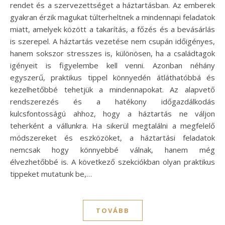
rendet és a szervezettséget a háztartásban. Az emberek
gyakran érzik magukat túlterheltnek a mindennapi feladatok
miatt, amelyek között a takarítás, a főzés és a bevásárlás
is szerepel. A háztartás vezetése nem csupán időigényes,
hanem sokszor stresszes is, különösen, ha a családtagok
igényeit is figyelembe kell venni. Azonban néhány
egyszerű, praktikus tippel könnyedén átláthatóbbá és
kezelhetőbbé tehetjük a mindennapokat. Az alapvető
rendszerezés és a hatékony időgazdálkodás
kulcsfontosságú ahhoz, hogy a háztartás ne váljon
teherként a vállunkra. Ha sikerül megtalálni a megfelelő
módszereket és eszközöket, a háztartási feladatok
nemcsak hogy könnyebbé válnak, hanem még
élvezhetőbbé is. A következő szekciókban olyan praktikus
tippeket mutatunk be,…
TOVÁBB